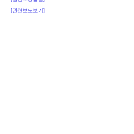
[관련보도보기]
목록
상호 :
노무법인 유앤
대표자 :
박현국
사업자등록번호 :
220-87-92764
주소 :
서울특별시 마포구 마포대로 86 창강빌
문의전화 :
문의메일 :
딩 13층
02-508-3344
un@unhr.co.k
개인정보처리방침
Copyright 2022 노무법인유앤. All Rights Reserved.