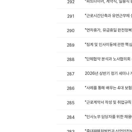
"파트타이머, 계약직, 일용직 등
292
"근로시간단축과 유연근무제 설계
291
"연차휴가, 유급휴일 완전정복" 
290
"징계 및 인사이동에 관한 핵심 
289
"단체협약 분석과 노사협의회 운
288
2026년 상반기 정기 세미나 개최
287
"사례를 통해 배우는 4대 보험실
286
"근로계약서 작성 및 취업규칙 설
285
"인사노무 담당자를 위한 채용에
284
"중대재해처벌법과 산업안전보건체
283