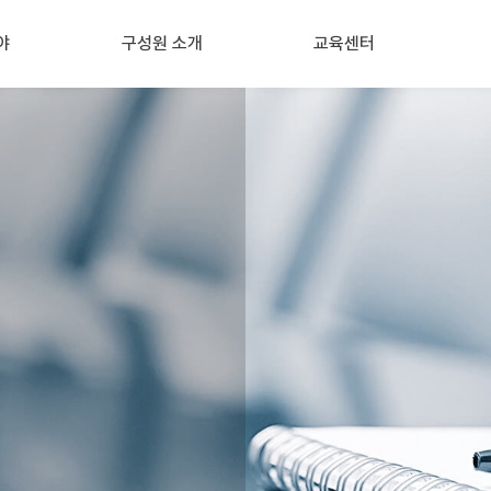
야
구성원 소개
교육센터
문
고문
교육센터 소개
사관계컨설팅
대표, 파트너노무사
역량강화교육
업전문컨설팅
공인노무사
기업대상 교육
건
Safety 매니저
정기 세미나
업안전
HR 매니저
한양대 인사노무전문가 양성
해
유앤 교육프로그램
싱