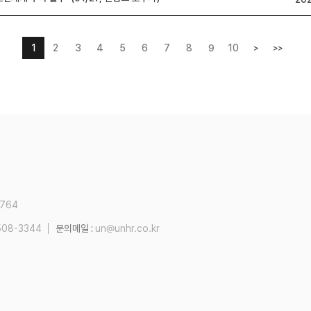
1
2
3
4
5
6
7
8
9
10
>
>>
2764
508-3344
문의메일 :
un@unhr.co.kr