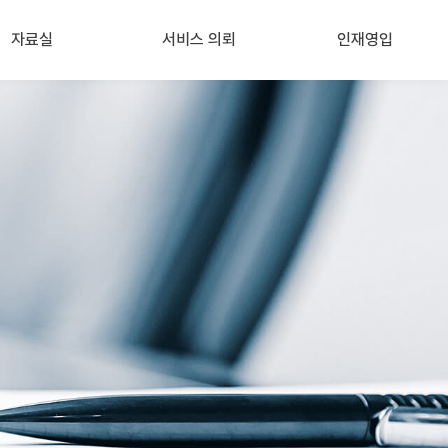
자료실
서비스 의뢰
인재영입
노동뉴스
(정기)인사노무 자문
인재영입
정책자료
아웃소싱
노동판례
노동사건
핫이슈 포스팅
컨설팅
행정해석
산업안전
기타 (의견서, 교육 등)