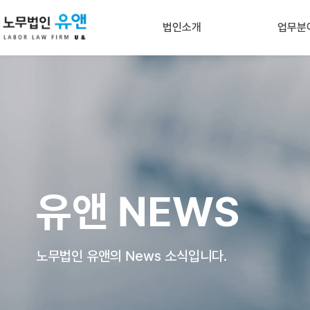
법인소개
업무분
비전 및 인사말
기업자
조직도
인적자원관리&노
유앤 NEWS
정부지원 중소기
언론속의 유앤
노동사
오시는길
산재, 산
개인정보처리방침
중대재
유앤 NEWS
아웃소
노무법인 유앤의 News 소식입니다.