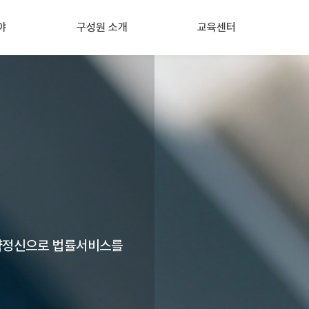
야
구성원 소개
교육센터
문
고문
교육센터 소개
사관계컨설팅
대표, 파트너노무사
역량강화교육
업전문컨설팅
공인노무사
기업대상 교육
건
Safety 매니저
정기 세미나
업안전
HR 매니저
한양대 인사노무전문가 양성
해
유앤 교육프로그램
싱
약정신으로 법률서비스를