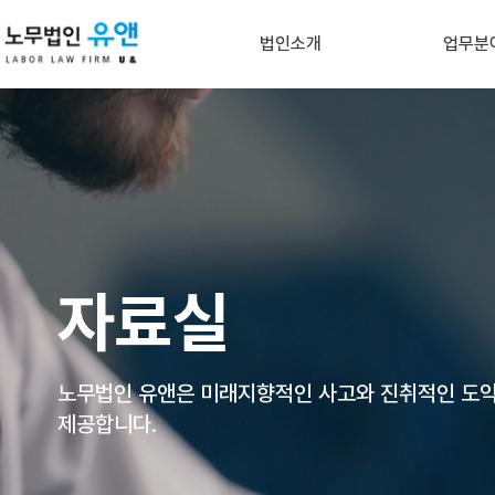
법인소개
업무분
비전 및 인사말
기업자
조직도
인적자원관리&노
유앤 NEWS
정부지원 중소기
언론속의 유앤
노동사
오시는길
산재, 산
자료실
개인정보처리방침
중대재
아웃소
노무법인 유앤은 미래지향적인 사고와 진취적인
도
제공합니다.