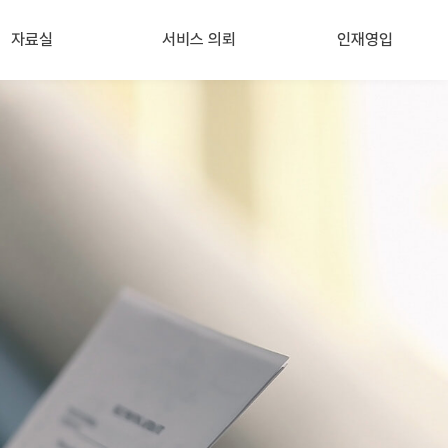
자료실
서비스 의뢰
인재영입
노동뉴스
(정기)인사노무 자문
인재영입
정책자료
아웃소싱
노동판례
노동사건
핫이슈 포스팅
컨설팅
행정해석
산업안전
기타 (의견서, 교육 등)