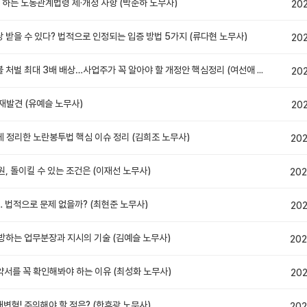
 하는 노동관계법령 제·개정 사항 (박준하 노무사)
20
 받을 수 있다? 법적으로 인정되는 입증 방법 5가지 (류다현 노무사)
20
10월 23일부터 시행! 임금체불 처벌 최대 3배 배상…사업주가 꼭 알아야 할 개정안 핵심정리 (여선애 노무사)
20
재발견 (유예슬 노무사)
20
게 정리한 노란봉투법 핵심 이슈 정리 (김희조 노무사)
202
, 돌이킬 수 있는 조건은 (이재선 노무사)
202
 법적으로 문제 없을까? (최현준 노무사)
202
예방하는 업무분장과 지시의 기술 (김예슬 노무사)
202
약서를 꼭 확인해봐야 하는 이유 (최성화 노무사)
202
변혁! 주의해야 할 점은? (한후광 노무사)
202