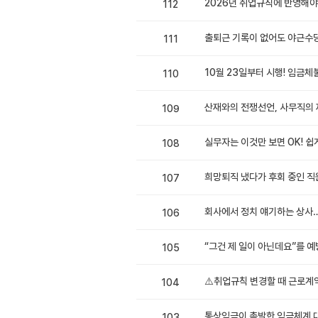
2026년 취업규칙에 반영해야
112
출퇴근 기록이 없어도 야근수당
111
110
산재와의 전쟁선언, 사무직의 
109
실무자는 이것만 보면 OK! 쉽
108
희망퇴직 냈다가 후회 중인 직원
107
회사에서 정치 얘기하는 상사…
106
“그건 제 일이 아닌데요”를 
105
⚠️취업규칙 변경할 때 근로계
104
통상임금이 촉발한 임금체계 대
103