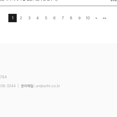
1
2
3
4
5
6
7
8
9
10
>
>>
2764
508-3344
문의메일 :
un@unhr.co.kr